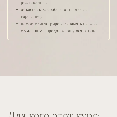
Путь для себя
Многие приходят без намерения
работать доулами, чтобы подготовить
себя к переживанию горя, научиться
правильно помогать близким в сложной
ситуации.
Навык горевания помогает проживать
утраты и при этом сохранять полноту
жизни. Он уменьшает страх перед
переменами, усиливает решительность
и даёт смелость идти в сторону сложных,
иногда необратимых изменений.
Работа с горем формирует устойчивость:
способность выдерживать кризисы
и неопределённость, не теряя связи