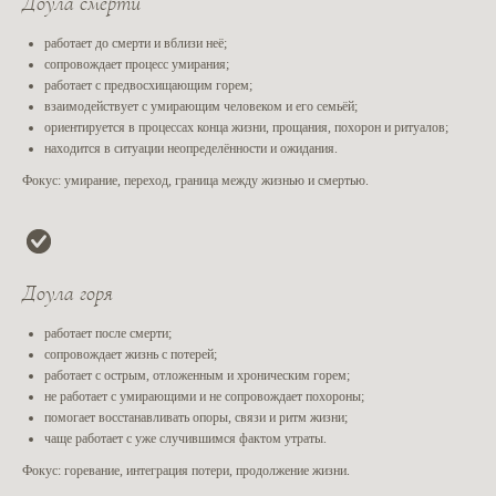
Доула смерти
работает до смерти и вблизи неё;
сопровождает процесс умирания;
работает с предвосхищающим горем;
взаимодействует с умирающим человеком и его семьёй;
ориентируется в процессах конца жизни, прощания, похорон и ритуалов;
находится в ситуации неопределённости и ожидания.
Фокус:
умирание, переход, граница между жизнью и смертью.
Слова тех, кто
Доула горя
уже учился
у нас
работает после смерти;
сопровождает жизнь с потерей;
работает с острым, отложенным и хроническим горем;
не работает с умирающими и не сопровождает похороны;
Ксана Маслова
Катерин
помогает восстанавливать опоры, связи и ритм жизни;
instagram
instagram
чаще работает с уже случившимся фактом утраты.
Фокус:
горевание, интеграция потери, продолжение жизни.
Курс "Доула Смерти"
Курс "Доул