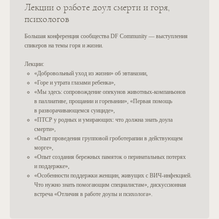
брать у наставников курса
Лекции о работе доул смерти и горя,
супервизии?
психологов
Большая конференция сообщества DF Community — выступления
Предоставляете ли вы
спикеров на темы горя и жизни.
работу после окончания?
Лекции:
«Добровольный уход из жизни» об эвтаназии,
«Горе и утрата глазами ребенка»,
«Мы здесь: сопровождение опекунов животных-компаньонов
в паллиативе, прощании и горевании», «Первая помощь
в разворачивающемся суициде»,
«ПТСР у родных и умирающих: что должна знать доула
смерти»,
«Опыт проведения групповой гроботерапии в действующем
DEATH FOUNDATION
морге»,
«Опыт создания бережных памяток о перинатальных потерях
О доульстве
Найти доулу смерти
и поддержке»,
«Особенности поддержки женщин, живущих с ВИЧ-инфекцией.
Информация по умиранию
Присоединиться к реестру
Что нужно знать помогающим специалистам», дискуссионная
О нас
Информация по гореванию
встреча «Отличия в работе доулы и психолога».
Бесплатные доульские
Отзывы
консультации
Мы в СМИ