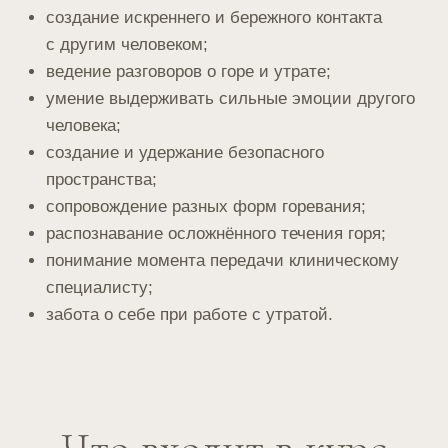
Курс «Доула горя» может быть
пройден:
как самостоятельное обучение;
как часть более широкой
профессиональной подготовки.
Совмещение курсов
доула смерти + доула горя
Даёт целостную подготовку
специалиста, способного