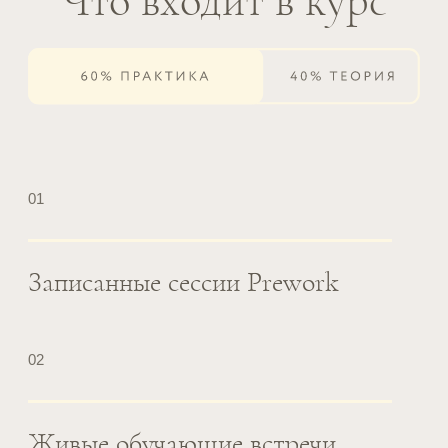
сопровождать человека на всём
пути утраты —
от предвосхищающего горя
до жизни после потери.
Программа курса
«Доула горя»