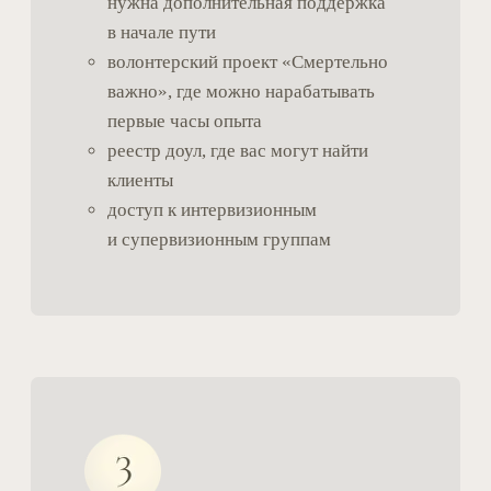
Чему посвящён курс
В центре курса — практические
навыки, которые можно
применять сразу:
создание искреннего и бережного контакта
с другим человеком;
ведение разговоров о горе и утрате;
умение выдерживать сильные эмоции другого
человека;
создание и удержание безопасного
пространства;
сопровождение разных форм горевания;
распознавание осложнённого течения горя;
понимание момента передачи клиническому
специалисту;
забота о себе при работе с утратой.