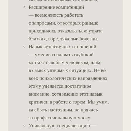
ситуаций
04
Role play — тренировка
навыков сопровождения
05
Практические инструменты
доулы горя
06
Ритуальные и телесные
элементы (в контексте жизни