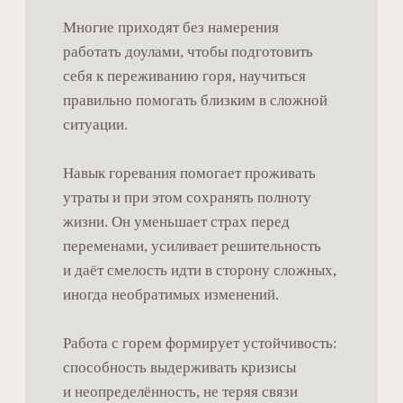
бесплатный доступ
в профессиональное сообщество —
место, где можно получить
поддержку, расширить свои знания
на лекциях и воркшопах,
познакомиться с другими
специалистами для коллабораций
и получить доступ к системе
лояльности
группы начала практики для тех, кому
нужна дополнительная поддержка
в начале пути
волонтерский проект «Смертельно
важно», где можно нарабатывать
первые часы опыта
реестр доул, где вас могут найти
клиенты
доступ к интервизионным
и супервизионным группам