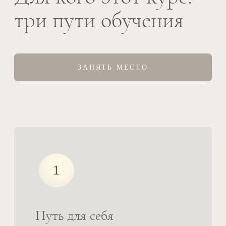
с собой и с реальностью.
Путь для обретения новой
профессии
Вы станете доулой горя и сразу после
окончания курса сможете начать
собственную практику — работать с
теми, кто пережил потерю. Вам не
придется делать это в одиночестве,
потому что мы развиваем систему
поддержки выпускников.
После окончания курса вы получите: