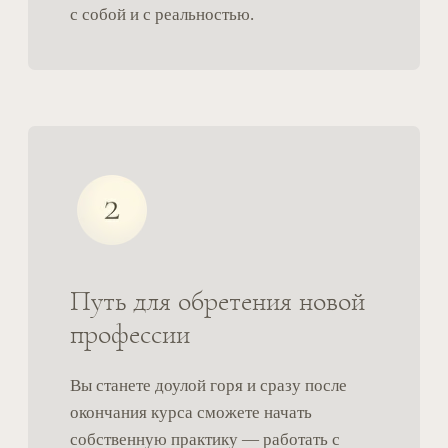
Путь для профессионалов
Для психологов, психотерапевтов,
коучей, медицинских работников,
социальных работников и других
помогающих практиков это обучение
открывает новое измерение работы
и дает конкретные профессиональные
компетенции, связанные с гореванием.
Что вы получите как специалист:
Профессиональную устойчивость
—
внутреннюю опору, которая поможет
оставаться в контакте с клиентом в
самых интенсивных состояниях.
Расширение компетенций
— возможность работать
с запросами, от которых раньше