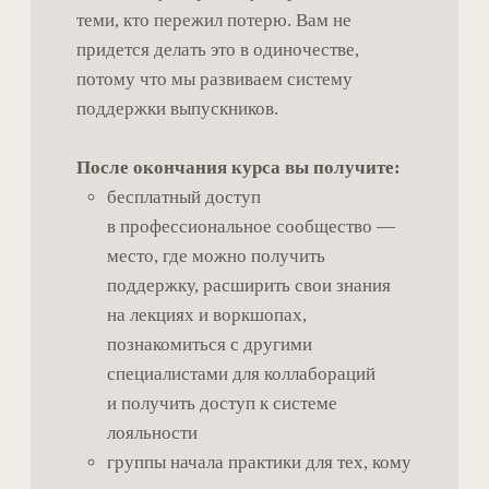
приходилось отказываться: утрата
близких, горе, тяжелые болезни.
Навык аутентичных отношений
— умение создавать глубокий
контакт с любым человеком, даже
в самых уязвимых ситуациях. Не во
всех психологических направлениях
этому уделяется достаточное
внимание, хотя именно этот навык
критичен в работе с горем. Мы учим,
как быть настоящим, не прячась
за профессиональную маску.
Уникальную специализацию
—
вы станете одним из немногих
специалистов в области, где
профессионалов катастрофически
мало, а запрос стремительно растет.