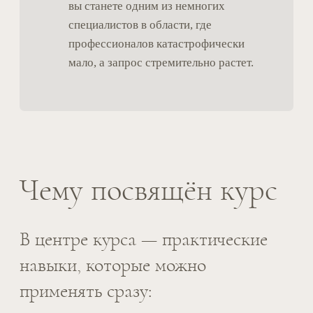
после утраты)
07
Сессия вопросов и ответов
08
Итоговое эссе
Модульная логика
обучения