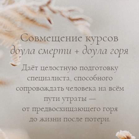
онкопсихолог, АСТ и CFT терапевт, доула смерти,
смерть-просветительница.
УЗНАТЬ БОЛЬШЕ