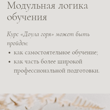
Главный
фасилитатор
Настя Левикова
Врач-онкогематолог, магистр психологии,