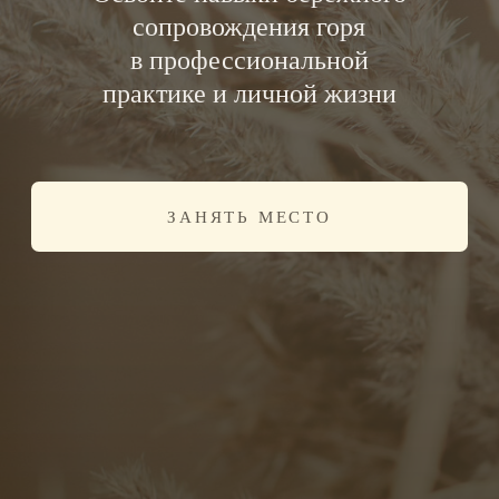
ЗАНЯТЬ МЕСТО
Кто такие доулы горя
Доула горя — это специалист,
который сопровождает человека
после утраты.
Её задача — быть
рядом в процессе горевания,
выдерживать интенсивные
состояния и помогать человеку