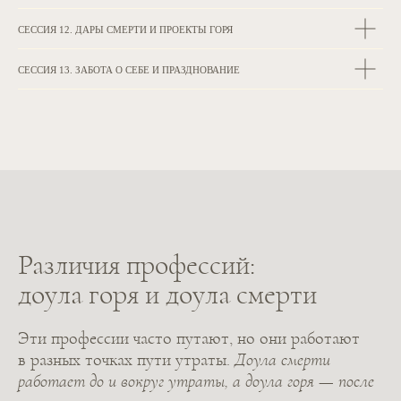
СЕССИЯ 12. ДАРЫ СМЕРТИ И ПРОЕКТЫ ГОРЯ
СЕССИЯ 13. ЗАБОТА О СЕБЕ И ПРАЗДНОВАНИЕ
Обучение не является медицинским
или терапевтическим
Оно формирует навыки присутствия,
коммуникации, навигации сложных состояний и
понимание границ своей роли, а также знакомит с
практиками памяти и ритуалами горя.
Различия профессий:
доула горя и доула смерти
Эти профессии часто путают, но они работают
в разных точках пути утраты.
Доула смерти
ЗАНЯТЬ МЕСТО
работает до и вокруг утраты, а доула горя — после