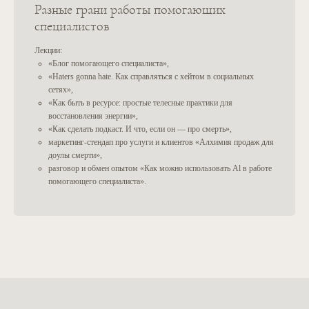
Разные грани работы помогающих
ВСЕ ПРАВА НА МАТЕРИАЛЫ САЙТА ПРИНАДЛЕЖАТ
специалистов
© IE ALEXANDRA WICKENDEN
ID:
305703441
Лекции:
ПОЛИТИКА ОБРАБОТКИ
ПЕРСОНАЛЬНЫХ ДАННЫХ
«Блог помогающего специалиста»,
ОФЕРТА НА ОКАЗАНИЕ
«Haters gonna hate. Как справляться с хейтом в социальных
ИНФОРМАЦИОННЫХ УСЛУГ
сетях»,
«Как быть в ресурсе: простые телесные практики для
восстановления энергии»,
«Как сделать подкаст. И что, если он — про смерть»,
маркетинг-стендап про услуги и клиентов «Алхимия продаж для
доулы смерти»,
разговор и обмен опытом «Как можно использовать Al в работе
помогающего специалиста».