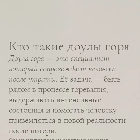
приземляться в новой реальности
после потери.
Она не анализирует, не лечит и не заменяет
психотерапию. Её роль — оставаться рядом там, где
ничего нельзя «починить», и где человеку прежде
всего нужен другой человек, способный выдержать
его переживания без спешки, обесценивания и
попыток привести всё к «норме».
Что делает доула горя:
создаёт безопасное пространство для
разговора об утрате;
помогает проживать и называть
сложные чувства;
поддерживает контакт с телом и
реальностью;
объясняет, как работают процессы
горевания;