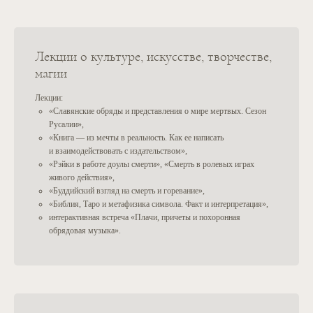
Кодекс доулы смерти
Памятка по детям
Лекции о культуре, искусстве, творчестве,
ОБУЧЕНИЕ
КОНТАКТЫ
магии
Курс «Доула горя»
Связаться с нами
Лекции:
Курс «Фасилитация»
care@deathfoundation.com
«Славянские обряды и представления о мире мертвых. Сезон
Курс «Доула смерти»
Инстаграм
Русалии»,
YouTube
Наше обучение
«Книга — из мечты в реальность. Как ее написать
Телеграм-канал
Наши продукты в записи
и взаимодействовать с издательством»,
Поддержать проект
«Рэйки в работе доулы смерти», «Смерть в ролевых играх
Разработчики сайта
живого действия»,
«Буддийский взгляд на смерть и горевание»,
«Библия, Таро и метафизика символа. Факт и интерпретация»,
интерактивная встреча «Плачи, причеты и похоронная
обрядовая музыка».
НАЙТИ ДОУЛУ
СТАТЬ ДОУЛОЙ