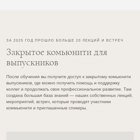
Какой документ на выходе
будет: сертификат о
повышении квалификации,
сертификат о
ЗА 2025 ГОД ПРОШЛО БОЛЬШЕ 20 ЛЕКЦИЙ И ВСТРЕЧ
прослушивании курса, иной
Закрытое комьюнити для
вариант?
выпускников
Полученный документ даёт
После обучения вы получите доступ к закрытому комьюнити
допуск к практике или это
выпускников,
где можно получить помощь и поддержку
коллег и продолжать свое профессиональное развитие.
Там
теоретическая база?
создана большая база знаний — наших собственных лекций,
мероприятий, встреч, которые проводят участники
коммьюнити и приглашенные спикеры.
Обучение будет проходить
онлайн или очно?
Возможно ли после курса