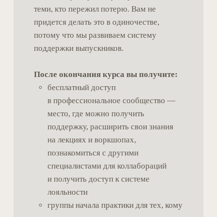
приходилось отказываться: утрата
близких, горе, тяжелые болезни.
Навык аутентичных отношений
— умение создавать глубокий
контакт с любым человеком, даже
в самых уязвимых ситуациях. Не во
всех психологических направлениях
этому уделяется достаточное
внимание, хотя именно этот навык
критичен в работе с горем. Мы учим,
как быть настоящим, не прячась
за профессиональную маску.
Уникальную специализацию
—
вы станете одним из немногих
специалистов в области, где
профессионалов катастрофически
мало, а запрос стремительно растет.