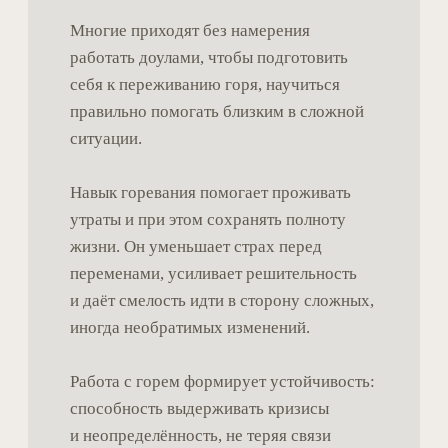
бесплатный доступ
в профессиональное сообщество —
место, где можно получить
поддержку, расширить свои знания
на лекциях и воркшопах,
познакомиться с другими
специалистами для коллабораций
и получить доступ к системе
лояльности
группы начала практики для тех, кому
нужна дополнительная поддержка
в начале пути
волонтерский проект «Смертельно
важно», где можно нарабатывать
первые часы опыта
реестр доул, где вас могут найти
клиенты
доступ к интервизионным
и супервизионным группам