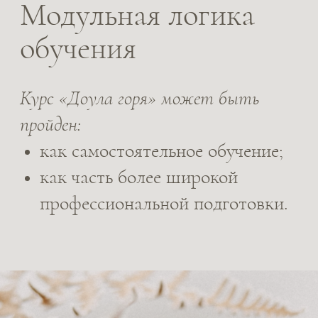
Главный
фасилитатор
Настя Левикова
Врач-онкогематолог, магистр психологии,