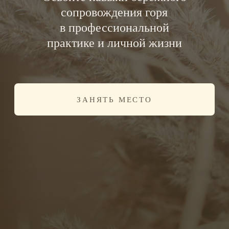
ЗАНЯТЬ МЕСТО
Кто такие доулы горя
Доула горя — это специалист,
который сопровождает человека
после утраты.
Её задача — быть
рядом в процессе горевания,
выдерживать интенсивные
состояния и помогать человеку