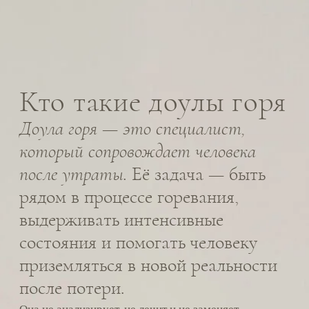
приземляться в новой реальности
после потери.
Она не анализирует, не лечит и не заменяет
психотерапию. Её роль — оставаться рядом там, где
ничего нельзя «починить», и где человеку прежде
всего нужен другой человек, способный выдержать
его переживания без спешки, обесценивания и
попыток привести всё к «норме».
Что делает доула горя:
создаёт безопасное пространство для
разговора об утрате;
помогает проживать и называть
сложные чувства;
поддерживает контакт с телом и
реальностью;
объясняет, как работают процессы
горевания;