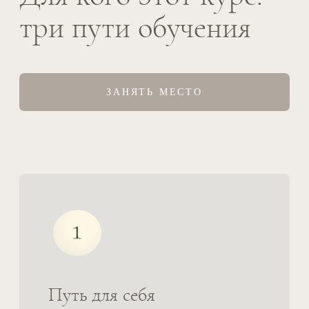
с собой и с реальностью.
Путь для обретения новой
профессии
Вы станете доулой горя и сразу после
окончания курса сможете начать
собственную практику — работать с
теми, кто пережил потерю. Вам не
придется делать это в одиночестве,
потому что мы развиваем систему
поддержки выпускников.
После окончания курса вы получите: