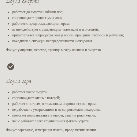
Доула смерти
работает до смерти и вблизи неё;
сопровождает процесс умирания;
работает с предвосхищающим горем;
взаимодействует с умирающим человеком и его семьёй;
ориентируется в процессах конца жизни, прощания, похорон и ритуалов;
находится в ситуации неопределённости и ожидания.
Фокус:
умирание, переход, граница между жизнью и смертью.
Слова тех, кто
Доула горя
уже учился
у нас
работает после смерти;
сопровождает жизнь с потерей;
работает с острым, отложенным и хроническим горем;
не работает с умирающими и не сопровождает похороны;
Ксана Маслова
Катерин
помогает восстанавливать опоры, связи и ритм жизни;
instagram
instagram
чаще работает с уже случившимся фактом утраты.
Фокус:
горевание, интеграция потери, продолжение жизни.
Курс "Доула Смерти"
Курс "Доул