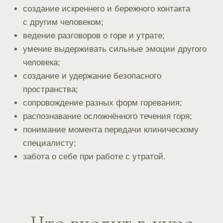
Курс «Доула горя» может быть
пройден:
как самостоятельное обучение;
как часть более широкой
профессиональной подготовки.
Совмещение курсов
доула смерти + доула горя
Даёт целостную подготовку
специалиста, способного