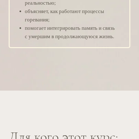
Путь для себя
Многие приходят без намерения
работать доулами, чтобы подготовить
себя к переживанию горя, научиться
правильно помогать близким в сложной
ситуации.
Навык горевания помогает проживать
утраты и при этом сохранять полноту
жизни. Он уменьшает страх перед
переменами, усиливает решительность
и даёт смелость идти в сторону сложных,
иногда необратимых изменений.
Работа с горем формирует устойчивость:
способность выдерживать кризисы
и неопределённость, не теряя связи