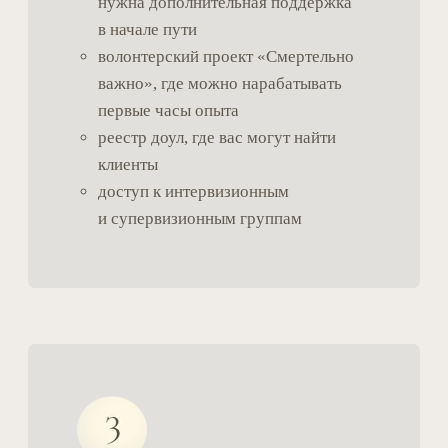
Чему посвящён курс
В центре курса — практические
навыки, которые можно
применять сразу:
создание искреннего и бережного контакта
с другим человеком;
ведение разговоров о горе и утрате;
умение выдерживать сильные эмоции другого
человека;
создание и удержание безопасного
пространства;
сопровождение разных форм горевания;
распознавание осложнённого течения горя;
понимание момента передачи клиническому
специалисту;
забота о себе при работе с утратой.