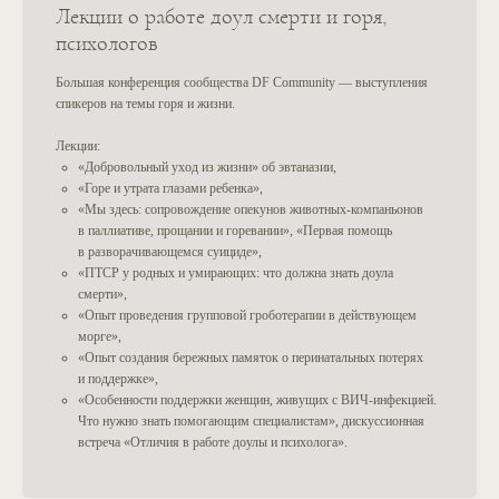
брать у наставников курса
Лекции о работе доул смерти и горя,
супервизии?
психологов
Большая конференция сообщества DF Community — выступления
Предоставляете ли вы
спикеров на темы горя и жизни.
работу после окончания?
Лекции:
«Добровольный уход из жизни» об эвтаназии,
«Горе и утрата глазами ребенка»,
«Мы здесь: сопровождение опекунов животных-компаньонов
в паллиативе, прощании и горевании», «Первая помощь
в разворачивающемся суициде»,
«ПТСР у родных и умирающих: что должна знать доула
смерти»,
«Опыт проведения групповой гроботерапии в действующем
DEATH FOUNDATION
морге»,
«Опыт создания бережных памяток о перинатальных потерях
О доульстве
Найти доулу смерти
и поддержке»,
«Особенности поддержки женщин, живущих с ВИЧ-инфекцией.
Информация по умиранию
Присоединиться к реестру
Что нужно знать помогающим специалистам», дискуссионная
О нас
Информация по гореванию
встреча «Отличия в работе доулы и психолога».
Бесплатные доульские
Отзывы
консультации
Мы в СМИ