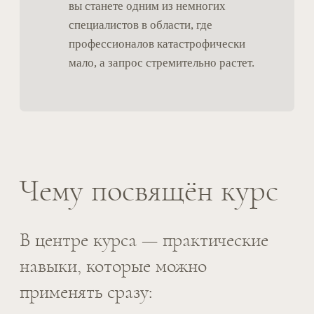
после утраты)
07
Сессия вопросов и ответов
08
Итоговое эссе
Модульная логика
обучения