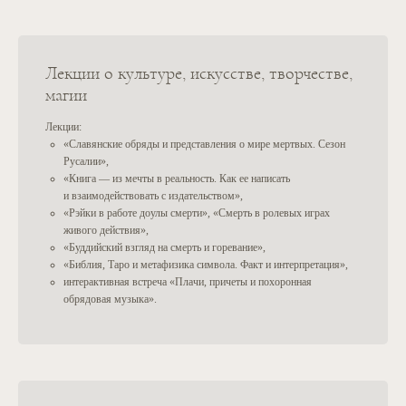
Кодекс доулы смерти
Памятка по детям
Лекции о культуре, искусстве, творчестве,
ОБУЧЕНИЕ
КОНТАКТЫ
магии
Курс «Доула горя»
Связаться с нами
Лекции:
Курс «Фасилитация»
care@deathfoundation.com
«Славянские обряды и представления о мире мертвых. Сезон
Курс «Доула смерти»
Инстаграм
Русалии»,
YouTube
Наше обучение
«Книга — из мечты в реальность. Как ее написать
Телеграм-канал
Наши продукты в записи
и взаимодействовать с издательством»,
Поддержать проект
«Рэйки в работе доулы смерти», «Смерть в ролевых играх
Разработчики сайта
живого действия»,
«Буддийский взгляд на смерть и горевание»,
«Библия, Таро и метафизика символа. Факт и интерпретация»,
интерактивная встреча «Плачи, причеты и похоронная
обрядовая музыка».
НАЙТИ ДОУЛУ
СТАТЬ ДОУЛОЙ