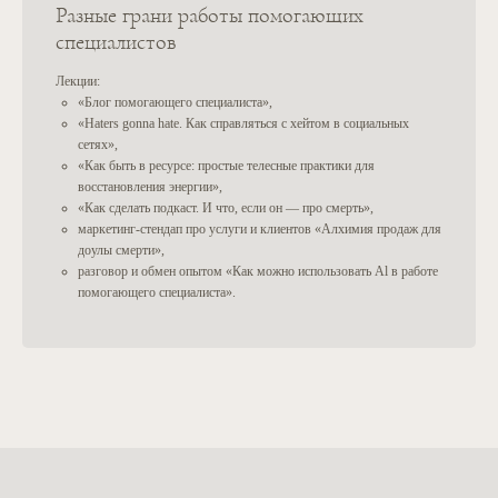
Разные грани работы помогающих
ВСЕ ПРАВА НА МАТЕРИАЛЫ САЙТА ПРИНАДЛЕЖАТ
специалистов
© IE ALEXANDRA WICKENDEN
ID:
305703441
Лекции:
ПОЛИТИКА ОБРАБОТКИ
ПЕРСОНАЛЬНЫХ ДАННЫХ
«Блог помогающего специалиста»,
ОФЕРТА НА ОКАЗАНИЕ
«Haters gonna hate. Как справляться с хейтом в социальных
ИНФОРМАЦИОННЫХ УСЛУГ
сетях»,
«Как быть в ресурсе: простые телесные практики для
восстановления энергии»,
«Как сделать подкаст. И что, если он — про смерть»,
маркетинг-стендап про услуги и клиентов «Алхимия продаж для
доулы смерти»,
разговор и обмен опытом «Как можно использовать Al в работе
помогающего специалиста».