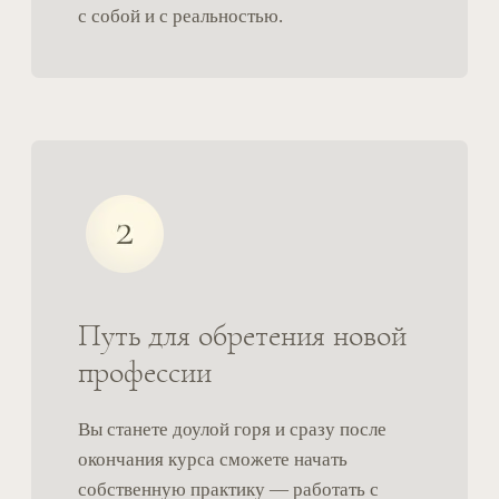
Путь для профессионалов
Для психологов, психотерапевтов,
коучей, медицинских работников,
социальных работников и других
помогающих практиков это обучение
открывает новое измерение работы
и дает конкретные профессиональные
компетенции, связанные с гореванием.
Что вы получите как специалист:
Профессиональную устойчивость
—
внутреннюю опору, которая поможет
оставаться в контакте с клиентом в
самых интенсивных состояниях.
Расширение компетенций
— возможность работать
с запросами, от которых раньше