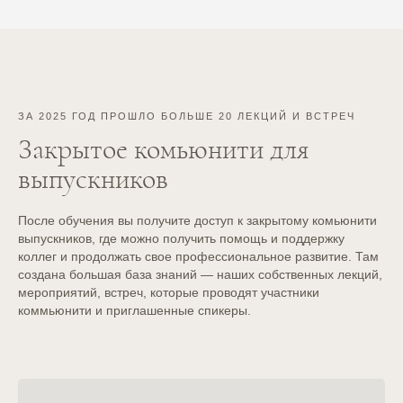
Какой документ на выходе
будет: сертификат о
повышении квалификации,
сертификат о
ЗА 2025 ГОД ПРОШЛО БОЛЬШЕ 20 ЛЕКЦИЙ И ВСТРЕЧ
прослушивании курса, иной
Закрытое комьюнити для
вариант?
выпускников
Полученный документ даёт
После обучения вы получите доступ к закрытому комьюнити
допуск к практике или это
выпускников,
где можно получить помощь и поддержку
коллег и продолжать свое профессиональное развитие.
Там
теоретическая база?
создана большая база знаний — наших собственных лекций,
мероприятий, встреч, которые проводят участники
коммьюнити и приглашенные спикеры.
Обучение будет проходить
онлайн или очно?
Возможно ли после курса