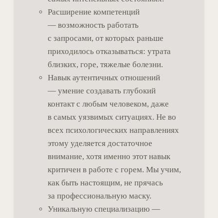
ситуаций
04
Role play — тренировка
навыков сопровождения
05
Практические инструменты
доулы горя
06
Ритуальные и телесные
элементы (в контексте жизни