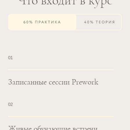
сопровождать человека на всём
пути утраты —
от предвосхищающего горя
до жизни после потери.
Программа курса
«Доула горя»