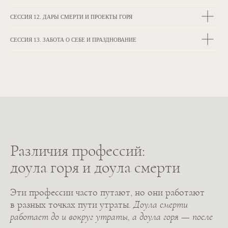
СЕССИЯ 12. ДАРЫ СМЕРТИ И ПРОЕКТЫ ГОРЯ
СЕССИЯ 13. ЗАБОТА О СЕБЕ И ПРАЗДНОВАНИЕ
Обучение не является медицинским
или терапевтическим
Оно формирует навыки присутствия,
коммуникации, навигации сложных состояний и
понимание границ своей роли, а также знакомит с
практиками памяти и ритуалами горя.
Различия профессий:
доула горя и доула смерти
Эти профессии часто путают, но они работают
в разных точках пути утраты.
Доула смерти
ЗАНЯТЬ МЕСТО
работает до и вокруг утраты, а доула горя — после