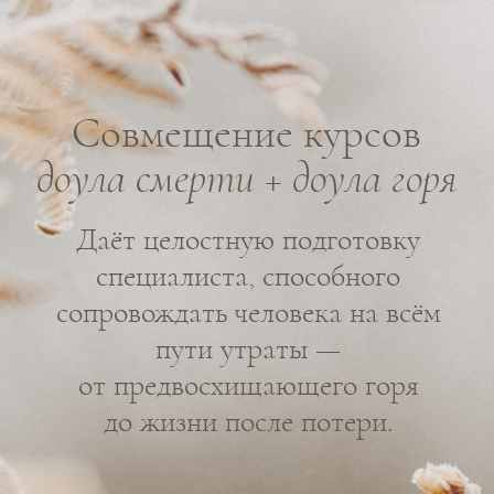
онкопсихолог, АСТ и CFT терапевт, доула смерти,
смерть-просветительница.
УЗНАТЬ БОЛЬШЕ